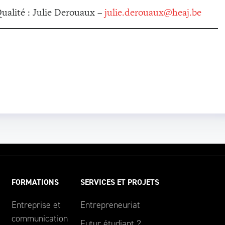
Qualité : Julie Derouaux –
julie.derouaux@heaj.be
FORMATIONS
SERVICES ET PROJETS
Entreprise et
Entrepreneuriat
communication
Futur étudiant ?