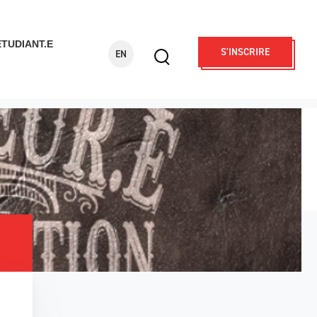
ÉTUDIANT.E
S'INSCRIRE
EN
Display
search
form
Rechercher