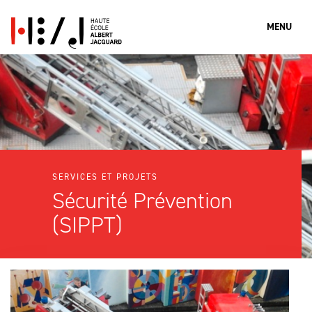
MENU
Que cherches-tu?
Rechercher
SERVICES ET PROJETS
Sécurité Prévention
(SIPPT)