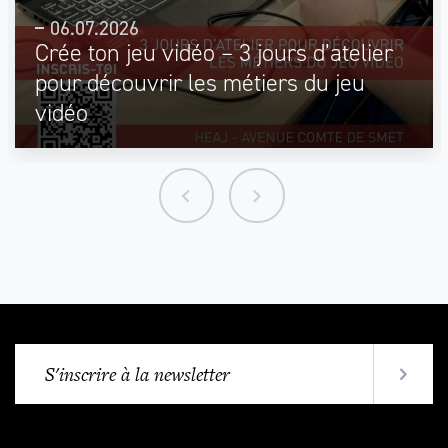
06.07.2026
Crée ton jeu vidéo – 3 jours d’atelier
pour découvrir les métiers du jeu
vidéo
keyboard_arrow_left
keyboard_arrow_right