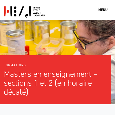
MENU
Que cherches-tu?
FORMATIONS
Rechercher
Masters en enseignement –
sections 1 et 2 (en horaire
décalé)