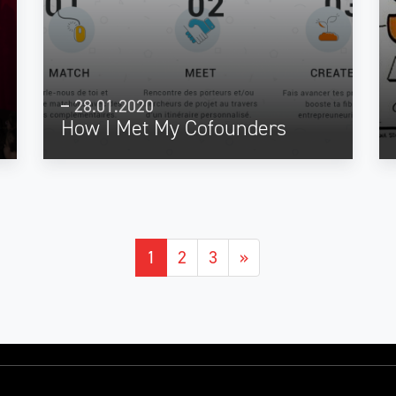
28.01.2020
How I Met My Cofounders
1
2
3
»