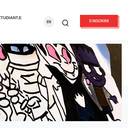
ÉTUDIANT.E
S'INSCRIRE
EN
Display
search
form
Rechercher