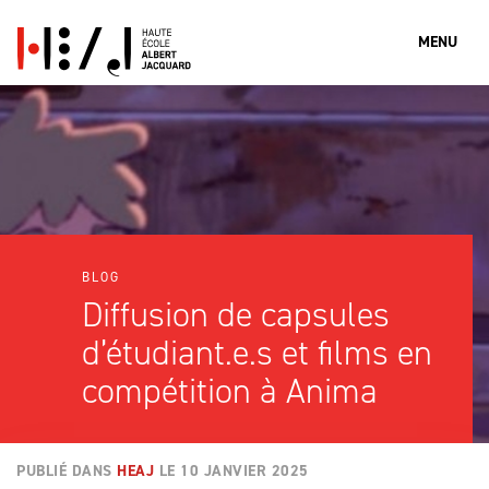
MENU
Que cherches-tu?
Rechercher
BLOG
Diffusion de capsules
d’étudiant.e.s et films en
compétition à Anima
PUBLIÉ DANS
HEAJ
LE
10 JANVIER 2025