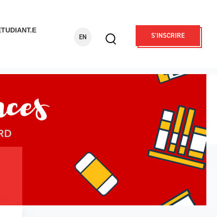
ÉTUDIANT.E
S'INSCRIRE
EN
Display
search
form
Rechercher