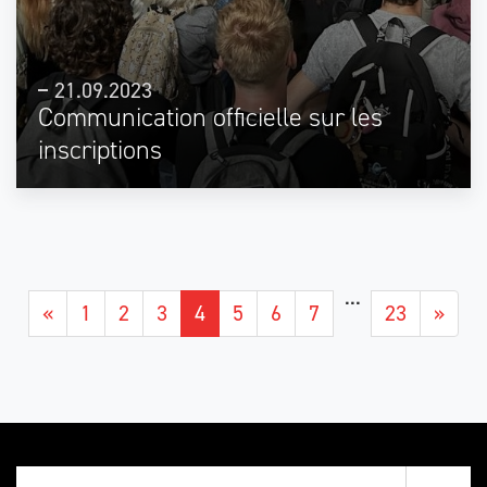
21.09.2023
Communication officielle sur les
inscriptions
...
«
1
2
3
4
5
6
7
23
»