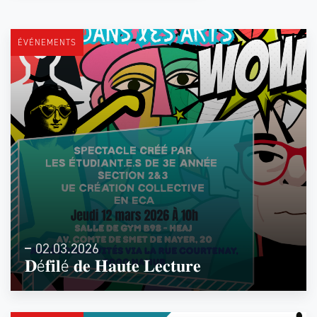
ÉVÉNEMENTS
02.03.2026
𝐃é𝐟𝐢𝐥é 𝐝𝐞 𝐇𝐚𝐮𝐭𝐞 𝐋𝐞𝐜𝐭𝐮𝐫𝐞