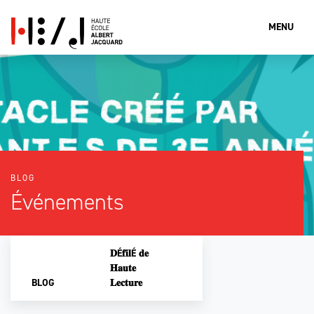
MENU
Que cherches-tu?
BLOG
Rechercher
Événements
𝐃É𝐟𝐢𝐥É 𝐝𝐞
𝐇𝐚𝐮𝐭𝐞
BLOG
𝐋𝐞𝐜𝐭𝐮𝐫𝐞