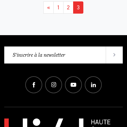
«
1
2
3