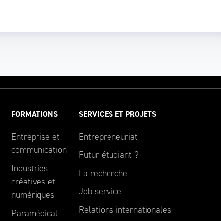
FORMATIONS
SERVICES ET PROJETS
Entreprise et
Entrepreneuriat
communication
Futur étudiant ?
Industries
La recherche
créatives et
Job service
numériques
Relations internationales
Paramédical