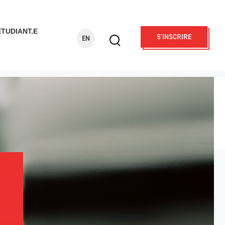
ÉTUDIANT.E
S'INSCRIRE
EN
Display
search
form
Rechercher