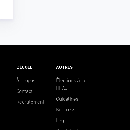
L’ÉCOLE
AUTRES
À propos
Élections à la
HEAJ
Contact
Guidelines
Recrutement
Kit press
Légal