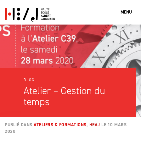
MENU
Que cherches-tu?
Rechercher
BLOG
Atelier – Gestion du
temps
PUBLIÉ DANS
ATELIERS & FORMATIONS
,
HEAJ
LE
10 MARS
2020