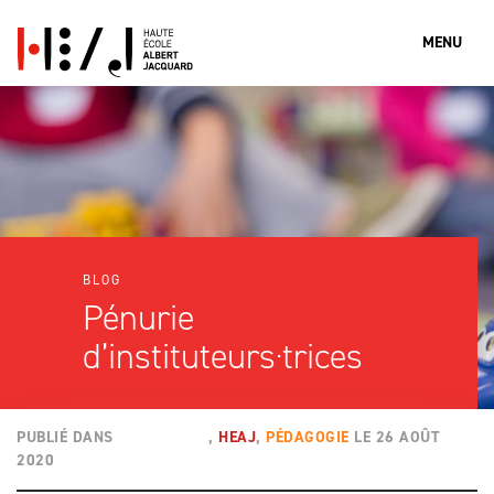
MENU
Que cherches-tu?
Rechercher
BLOG
Pénurie
d’instituteurs·trices
PUBLIÉ DANS
ACTUALITÉS
,
HEAJ
,
PÉDAGOGIE
LE
26 AOÛT
2020