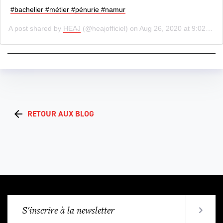
#bachelier #métier #pénurie #namur
A post shared by
HEAJ
(@heajofficiel) on
Aug 26, 2020 at 9:02am PDT
RETOUR AUX BLOG