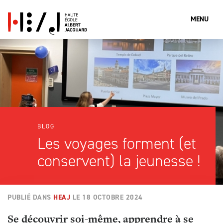
MENU
Que cherches-tu?
Rechercher
BLOG
Les voyages forment (et
conservent) la jeunesse !
PUBLIÉ DANS
HEAJ
LE
18 OCTOBRE 2024
Se découvrir soi-même, apprendre à se