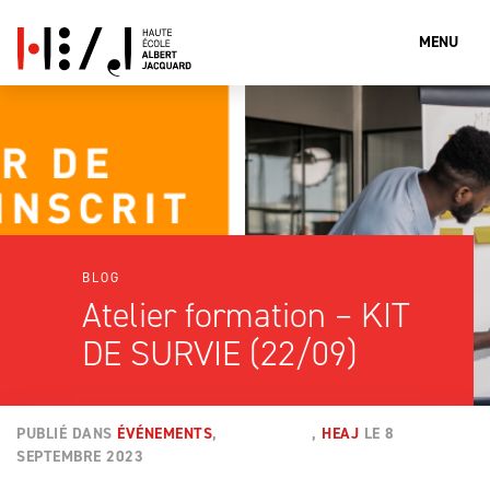
MENU
Que cherches-tu?
Rechercher
BLOG
Atelier formation – KIT
DE SURVIE (22/09)
PUBLIÉ DANS
ÉVÉNEMENTS
,
ACTUALITÉS
,
HEAJ
LE
8
SEPTEMBRE 2023