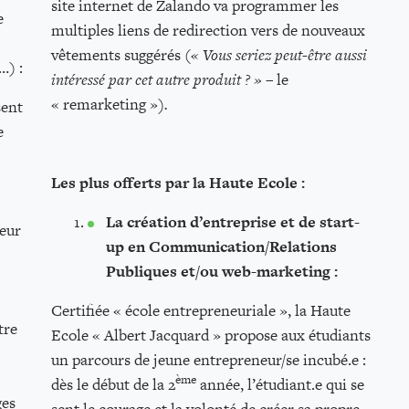
site internet de Zalando va programmer les
e
multiples liens de redirection vers de nouveaux
vêtements suggérés (
« Vous seriez peut-être aussi
…) :
intéressé par cet autre produit ? » –
le
« remarketing »
).
sent
e
Les plus offerts par la Haute Ecole :
La création d’entreprise et de start-
leur
up en Communication/Relations
Publiques et/ou web-marketing :
Certifiée « école entrepreneuriale », la Haute
tre
Ecole « Albert Jacquard » propose aux étudiants
un parcours de jeune entrepreneur/se incubé.e :
ème
dès le début de la 2
année, l’étudiant.e qui se
ges