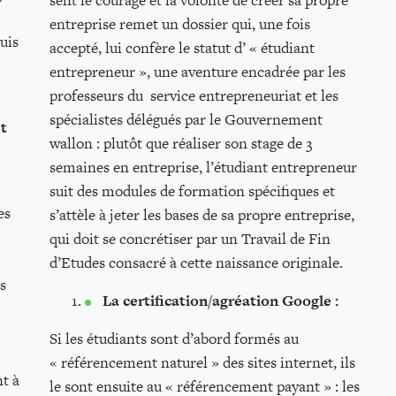
sent le courage et la volonté de créer sa propre
entreprise remet un dossier qui, une fois
uis
accepté, lui confère le statut d’ « étudiant
entrepreneur », une aventure encadrée par les
professeurs du service entrepreneuriat et les
spécialistes délégués par le Gouvernement
et
wallon : plutôt que réaliser son stage de 3
semaines en entreprise, l’étudiant entrepreneur
suit des modules de formation spécifiques et
es
s’attèle à jeter les bases de sa propre entreprise,
qui doit se concrétiser par un Travail de Fin
d’Etudes consacré à cette naissance originale.
s
La certification/agréation Google :
Si les étudiants sont d’abord formés au
« référencement naturel » des sites internet, ils
nt à
le sont ensuite au « référencement payant » : les