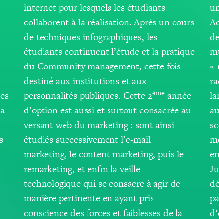
internet pour lesquels les étudiants
un
e
collaborent à la réalisation. Après un cours
Ad
de techniques infographiques, les
de
étudiants continuent l’étude et la pratique
mu
du Community management, cette fois
« 
destiné aux institutions et aux
ra
ème
les
personnalités publiques. Cette 2
année
la
la
d’option est aussi et surtout consacrée au
au
versant web du marketing : sont ainsi
sc
s
étudiés successivement l’e-mail
mê
marketing, le content marketing, puis le
em
remarketing, et enfin la veille
Ju
technologique qui se consacre à agir de
dé
manière pertinente en ayant pris
pa
conscience des forces et faiblesses de la
d’