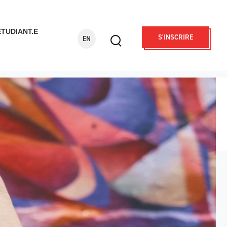
ÉTUDIANT.E
S'INSCRIRE
EN
Display
search
form
Rechercher