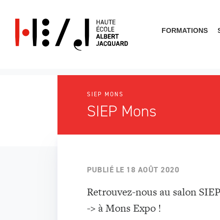
FORMATIONS
SIEP MONS
Que cherches-tu?
SIEP Mons
PUBLIÉ LE
18 AOÛT 2020
Retrouvez-nous au salon SIEP 
-> à Mons Expo !