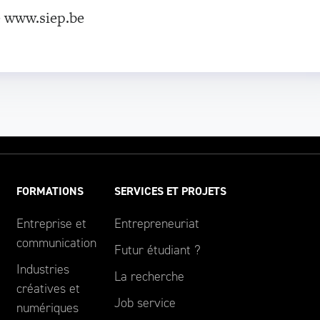
te www.siep.be
FORMATIONS
SERVICES ET PROJETS
Entreprise et
Entrepreneuriat
communication
Futur étudiant ?
Industries
La recherche
créatives et
Job service
numériques