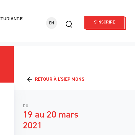
ÉTUDIANT.E
S'INSCRIRE
EN
Display
search
form
Rechercher
RETOUR À L'SIEP MONS
DU
19 au 20 mars
2021