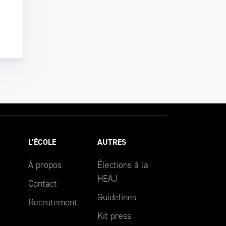
L’ÉCOLE
AUTRES
À propos
Élections à la
HEAJ
Contact
Guidelines
Recrutement
Kit press