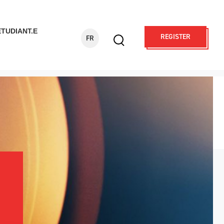
ÉTUDIANT.E
REGISTER
FR
Display
search
form
Search