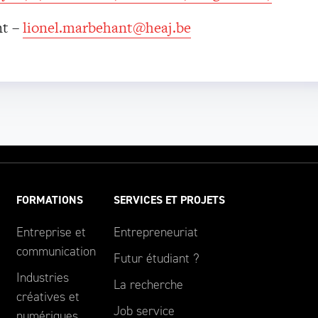
nt –
lionel.marbehant@heaj.be
FORMATIONS
SERVICES ET PROJETS
Entreprise et
Entrepreneuriat
communication
Futur étudiant ?
Industries
La recherche
créatives et
Job service
numériques