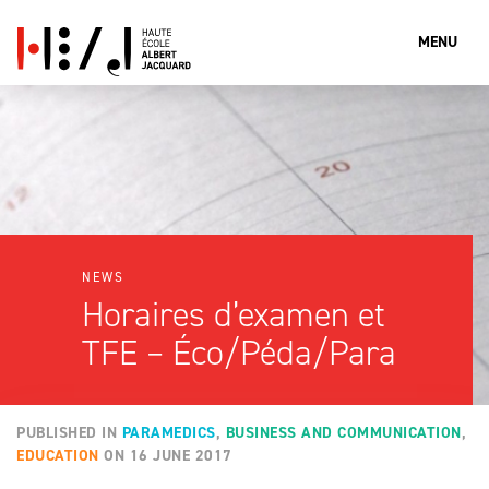
MENU
What are you looking for?
Search
NEWS
Horaires d’examen et
TFE – Éco/Péda/Para
PUBLISHED IN
PARAMEDICS
,
BUSINESS AND COMMUNICATION
,
EDUCATION
ON
16 JUNE 2017